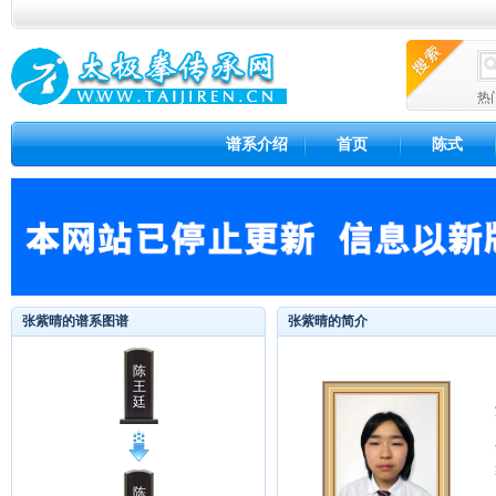
热
谱系介绍
首页
陈式
张紫晴的谱系图谱
张紫晴的简介
陈
王
廷
陈