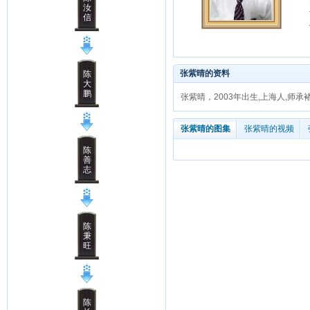
汝
信
张紫晴的资料
陈
大
鹏
张紫晴，2003年出生,上海人,师承
张紫晴的图集
张紫晴的视频
陈
善
志
陈
秉
旺
陈