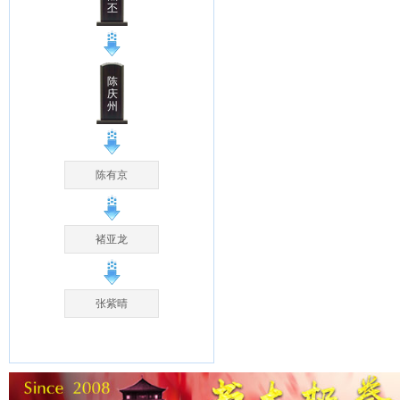
丕
陈
庆
州
陈有京
褚亚龙
张紫晴