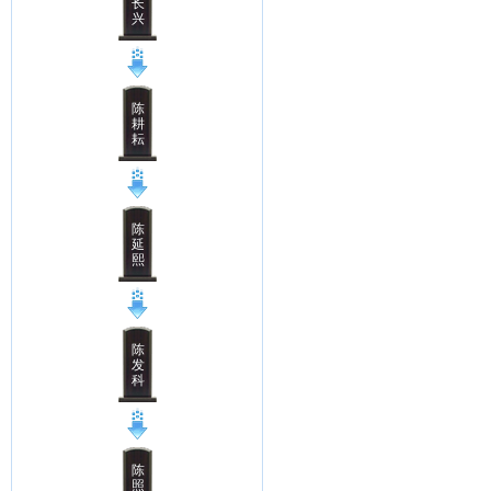
长
兴
陈
耕
耘
陈
延
熙
陈
发
科
陈
照