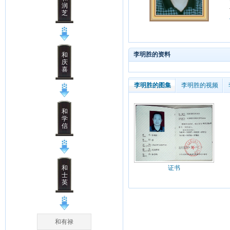
润
芝
李明胜的资料
和
庆
喜
李明胜的图集
李明胜的视频
和
学
信
和
证书
士
英
和有禄