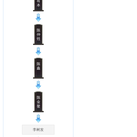
有
本
陈
仲
甡
陈
鑫
陈
金
鳌
李树发