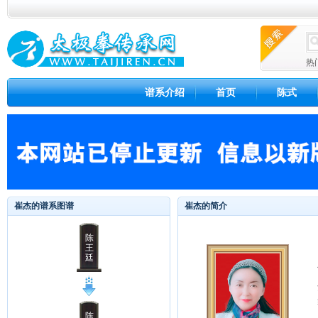
热
谱系介绍
首页
陈式
崔杰的谱系图谱
崔杰的简介
陈
王
廷
陈