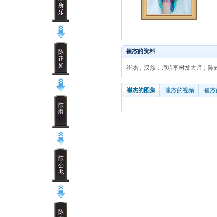
所
乐
崔杰的资料
陈
正
如
崔杰，汉族，师承李树发大师，陈
崔杰的图集
崔杰的视频
崔杰
陈
爵
陈
公
兆
陈