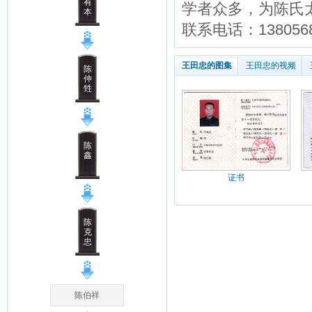
有
学者众多，为陈氏
本
联系电话：1380568
王田忠的图集
王田忠的视频
陈
仲
甡
陈
鑫
证书
陈
克
忠
陈伯祥