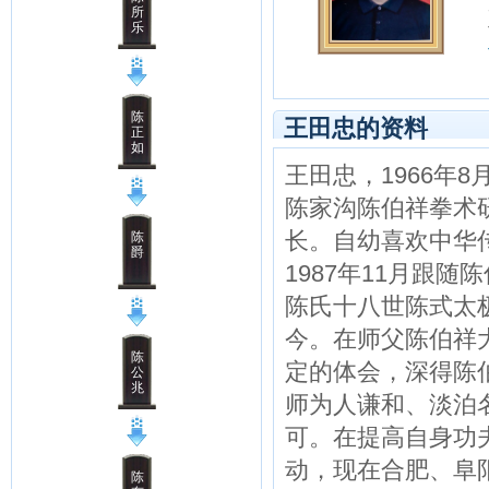
所
乐
陈
王田忠的资料
正
如
王田忠，1966年
陈家沟陈伯祥拳术
长。自幼喜欢中华传
陈
爵
1987年11月跟
陈氏十八世陈式太
今。在师父陈伯祥
陈
定的体会，深得陈
公
兆
师为人谦和、淡泊
可。在提高自身功
动，现在合肥、阜
陈