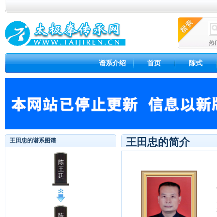
热
谱系介绍
首页
陈式
王田忠的简介
王田忠的谱系图谱
陈
王
廷
陈