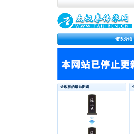
谱系介绍
金政栋的谱系图谱
陈
王
廷
陈