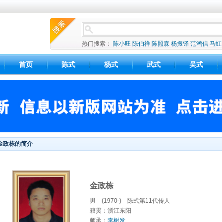
热门搜索：
陈小旺
陈伯祥
陈照森
杨振铎
范鸿信
马虹
首页
陈式
杨式
武式
吴式
金政栋的简介
金政栋
男 (1970-) 陈式第11代传人
籍贯：浙江东阳
师承：
李树发