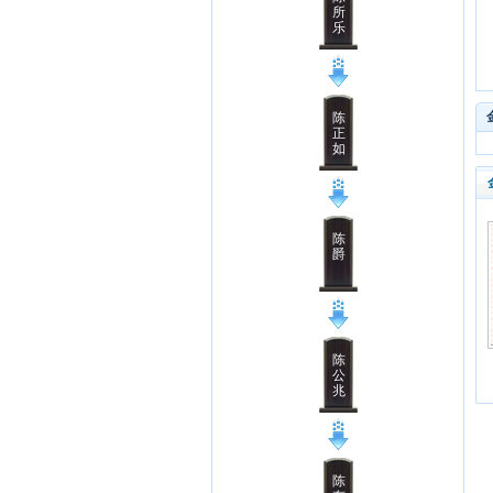
所
乐
陈
正
如
陈
爵
陈
公
兆
陈