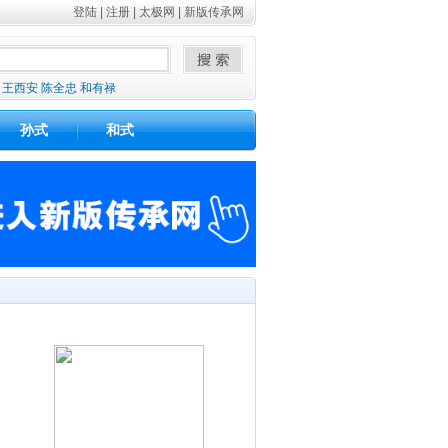
登陆
|
注册
|
太极网
|
新版传承网
王西安
陈全忠
和有禄
孙式
和式