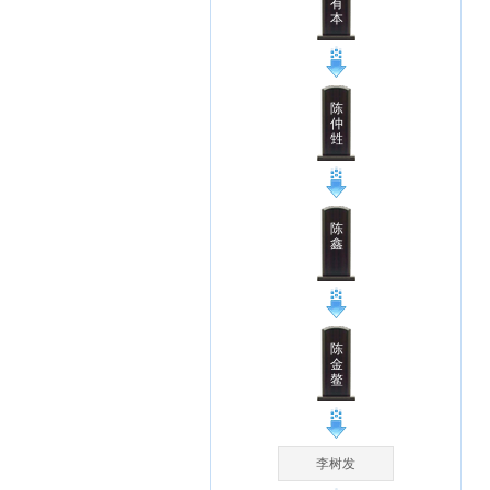
有
本
陈
仲
甡
陈
鑫
陈
金
鳌
李树发