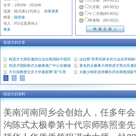
三月期 (¥0.00元)
生卒：1953年 - 2016年
六月期 (¥0.00元)
流派：陈式第11代传人
传承谱系
十二月期(¥0.00元)
师承：
陈照奎
终身期 (¥0.00元)
传人：约1位直系传人
更多
程进才的文章
程进才大师应邀担任达拉斯国际中国武
达拉斯“世界武林名剑大会武术锦标
程进才国际陈式太极拳推广中心在糖城
著名的太极拳大师程进才再次应邀
方尔加教授北京大学最新释“道”引用
太极少林彩龙祥狮共庆休斯敦国际
1
2
3
程进才的资料
美南河南同乡会创始人，任多年会
沟陈式太极拳第十代宗师陈照奎先