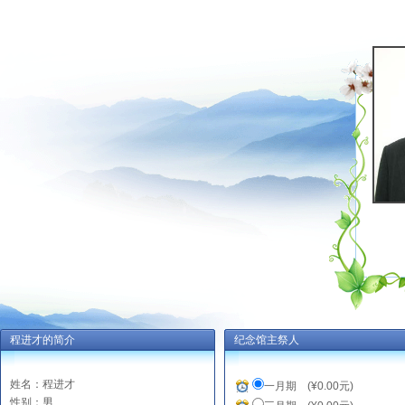
程进才的简介
纪念馆主祭人
姓名：程进才
一月期 (¥0.00元)
性别：男