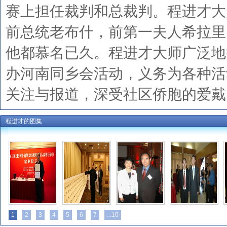
赛上担任裁判和总裁判。程进才大师拥
前总统老布什，前第一夫人希拉里、NB
他都慕名已久。程进才大师广泛地
办河南同乡会活动，义务为各种活
关注与报道，深受社区侨胞的爱戴
程进才的图集
1
2
3
4
5
6
7
...10