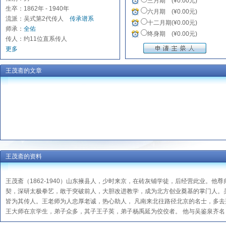
三月期 (¥0.00元)
生卒：1862年 - 1940年
六月期 (¥0.00元)
流派：吴式第2代传人
传承谱系
十二月期(¥0.00元)
师承：
全佑
终身期 (¥0.00元)
传人：约11位直系传人
更多
王茂斋的文章
王茂斋的资料
王茂斋（1862-1940）山东掖县人，少时来京，在砖灰铺学徒，后经营此业。
契，深研太极拳艺，敢于突破前人，大胆改进教学，成为北方创业奠基的掌门人。
皆为其传人。王老师为人忠厚老诚，热心助人， 凡南来北往路径北京的名士，多
王大师在京学生，弟子众多，其子王子英，弟子杨禹延为佼佼者。 他与吴鉴泉齐名，