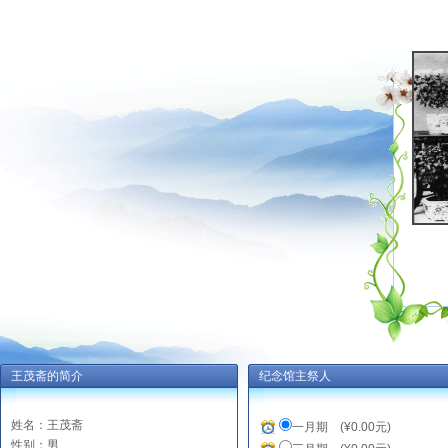
王茂斋的简介
纪念馆主祭人
姓名：王茂斋
一月期 (¥0.00元)
性别：男