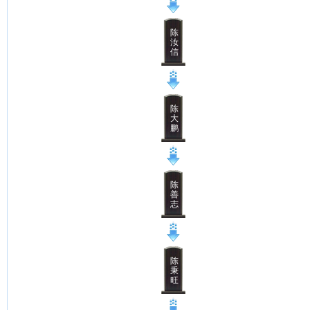
陈
汝
信
陈
大
鹏
陈
善
志
陈
秉
旺