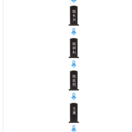
陈
长
兴
陈
耕
耘
陈
延
熙
王
雁